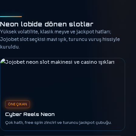
Neon lobide dönen slotlar
Yüksek volatilite, klasik meyve ve jackpot hatları;
Jojobet slot seçkisi mavi ışık, turuncu vuruş hissiyle
kuruldu.
ÖNE ÇIKAN
Cyber Reels Neon
Çok hatlı, free spin zinciri ve turuncu jackpot çubuğu.