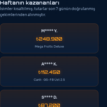
Haftanın kazananları
İsimler kısaltılmış; tutarlar son 7 günün doğrulanmış
çekimlerinden alınmıştır.
M**** Y.
₺248.900
Mega Fruits Deluxe
A**** K.
₺112.450
Canlı · GS-FB Üst 2.5
S**** D.
₺87.200