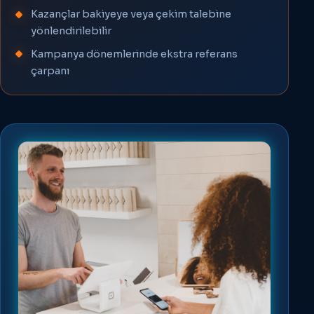
Kazançlar bakiyeye veya çekim talebine
yönlendirilebilir
Kampanya dönemlerinde ekstra referans
çarpanı