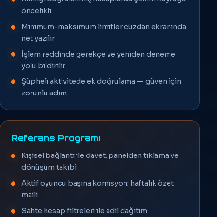
öncelikli
Minimum-maksimum limitler cüzdan ekranında
net yazılır
İşlem reddinde gerekçe ve yeniden deneme
yolu bildirilir
Şüpheli aktivitede ek doğrulama — güven için
zorunlu adım
Referans Programı
Kişisel bağlantı ile davet; panelden tıklama ve
dönüşüm takibi
Aktif oyuncu başına komisyon; haftalık özet
maili
Sahte hesap filtreleri ile adil dağıtım