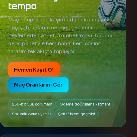
tempo
Maç temposunu kaçırmadan slot masasına
geç; yatırımlarını net gör, çekimini
beklemeden yönet. Jojobet, mavi-turuncu
neon paneliyle hem bahis hem casino
tarafını tek akışta topluyor.
Hemen Kayıt Ol
Maç Oranlarını Gör
256-bit SSL koruması
Ödeme doğrulama katmanı
Sorumlu oyun uyarısı
Şeffaf işlem geçmişi